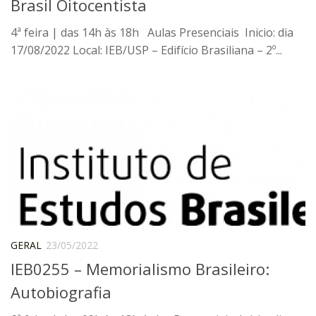
Brasil Oitocentista
Catálogo on-line
4ª feira | das 14h às 18h Aulas Presenciais Inicio: dia
Exposições Passadas
17/08/2022 Local: IEB/USP – Edifício Brasiliana – 2º...
Aquisição de Acervo
Educativo
Exposições
Guia do IEB
Reprodução
Extroversão
Projeto Brasil-África
Projeto Brasil Ciência
GERAL
23/05/2022
Dicionários
IEB0255 – Memorialismo Brasileiro:
Bluteau
Autobiografia
Medicina