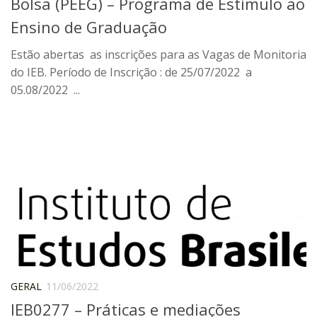
Bolsa (PEEG) – Programa de Estímulo ao
Contratos
Ensino de Graduação
PCA
Estão abertas as inscrições para as Vagas de Monitoria
Divisão Administrativa Financeira
do IEB. Período de Inscrição : de 25/07/2022 a
05.08/2022 ...
Sobre
Divisão de Apoio e Divulgação
Transparência
Acervo
Arquivo
Sobre
Catálogo on-line
Consulta/Normas
Ações e Parcerias
GERAL
11/06/2022
Eventos
IEB0277 – Práticas e mediações