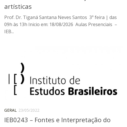
6º CIEAMP
artísticas
Exposições
Prof. Dr. Tiganá Santana Neves Santos 3ª feira | das
Manuel Correia de Andrade – o divulgador
09h às 13h Inicio em: 18/08/2026 Aulas Presenciais –
científico
IEB...
Movimentos Estudantis
Biblioteca
Sobre
Biblioteca Digital
Dedalus
Mecila
Red BAALC
Tutoriais
GERAL
23/05/2022
Coleção de Artes Visuais
IEB0243 – Fontes e Interpretação do
Sobre