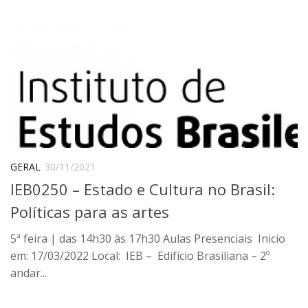
IEBinário
IEB Minecraft
Hackathon e Edit-a-thon
Xilogoritmo
Slam de Corda
Wikimedia e Wikidata
LABIEB
GERAL
30/11/2021
Sobre o LABIEB
IEB0250 – Estado e Cultura no Brasil:
Convenios
Políticas para as artes
Eventos
5ª feira | das 14h30 às 17h30 Aulas Presenciais Inicio
Núcleos de Atividades
em: 17/03/2022 Local: IEB – Edifício Brasiliana – 2º
andar...
Notícias
Últimas notícias