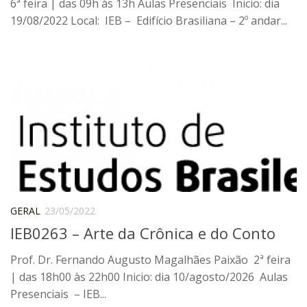
6ª feira | das 09h às 13h Aulas Presenciais Inicio: dia
Moraes Silva
19/08/2022 Local: IEB – Edifício Brasiliana – 2º andar...
Portais
Educação em Fronteiras
Portal de Literatura de Cordel
Plataforma Modernismo
Ver – Anita Malfatti
Novos Projetos
Manuel Correia de Andrade
Graduação
GERAL
23/05/2022
Sobre a Graduação
IEB0263 – Arte da Crônica e do Conto
Disciplinas
Prof. Dr. Fernando Augusto Magalhães Paixão 2ª feira
1° semestre
| das 18h00 às 22h00 Inicio: dia 10/agosto/2026 Aulas
2° semestre
Presenciais – IEB...
Aluno Especial