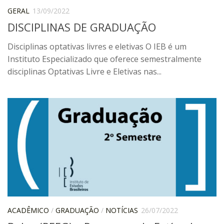
CaC
GERAL
13/09/2022
CD
DISCIPLINAS DE GRADUAÇÃO
CDH
Disciplinas optativas livres e eletivas O IEB é um
CEQUALI
Instituto Especializado que oferece semestralmente
disciplinas Optativas Livre e Eletivas nas...
CPg
CRInt
CSA
Acadêmico
Serviço de Apoio ao Ensino
Concurso Docente
Representação Discente
Licitações e Contratos
Abertas
ACADÊMICO
/
GRADUAÇÃO
/
NOTÍCIAS
26/07/2022
Encerradas