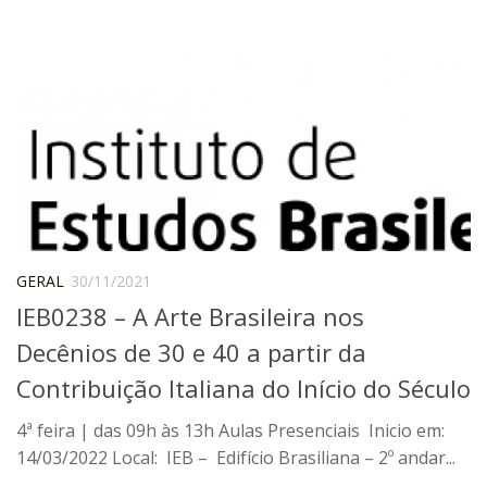
ProgramaUSP 60+
Pós-Graduação
Sobre a Pós
Ingresso – Processo Seletivo
Formulários – Requerimentos
Regulamentos
PAE
GERAL
30/11/2021
Matrícula
IEB0238 – A Arte Brasileira nos
Auxílio Financeiro
Decênios de 30 e 40 a partir da
Exame de Qualificação
Contribuição Italiana do Início do Século
Depósito da Dissertação
4ª feira | das 09h às 13h Aulas Presenciais Inicio em:
Dissertação Corrigida
14/03/2022 Local: IEB – Edifício Brasiliana – 2º andar...
Orientadores / Credenciamentos