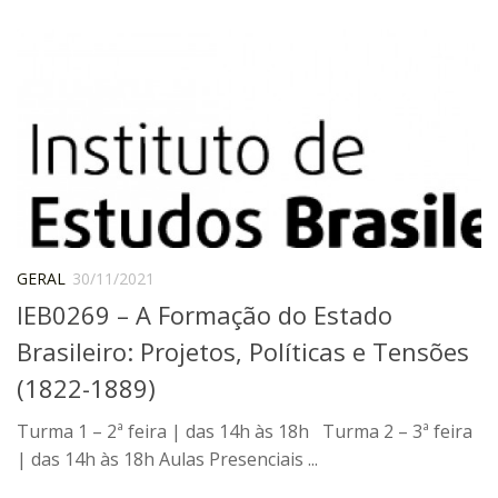
Orientadores
Credenciamento / Recredenciamento de Orientador
Credenciamento / Recredenciamento de Disciplina
Notícias da Pós
Aluno Especial
Dissertações Defendidas
Disciplinas de Pós-Graduação
GERAL
30/11/2021
1° semestre
IEB0269 – A Formação do Estado
2° semestre
Brasileiro: Projetos, Políticas e Tensões
Informações aos Alunos
(1822-1889)
Docentes
Turma 1 – 2ª feira | das 14h às 18h Turma 2 – 3ª feira
IEB Virtual
| das 14h às 18h Aulas Presenciais ...
Podcast