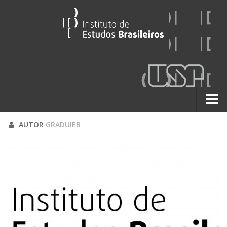
Sobre
AUTOR
GRADUIEB
Contato
A História do IEB
Institucional
60 Anos
Paralelos 22
Pesquisa