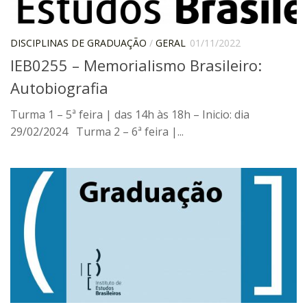
Pós-Doutorado
Pesquisador Colaborador
DISCIPLINAS DE GRADUAÇÃO
/
GERAL
01/11/2022
IEB0255 – Memorialismo Brasileiro:
Iniciação Científica
Autobiografia
Pré-Iniciação Científica
GIP
Turma 1 – 5ª feira | das 14h às 18h – Inicio: dia
29/02/2024 Turma 2 – 6ª feira |...
Pró-Reitoria de Pesquisa e Inovação
LABIEB
Extensão
Cursos
Criação de Curso
Isenção
Comissões
CAAF