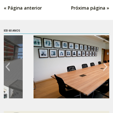
Acadêmico
« Página anterior
Próxima página »
Graduação
Pós-Graduação
Acervo
IEB 60 ANOS
Publicações
Almanack Braziliense
Cadernos do IEB
Catálogos
Estudos Brasileiros
Guia do IEB
Informe IEB
Livros publicados
60 anos do IEB
MarioScriptor