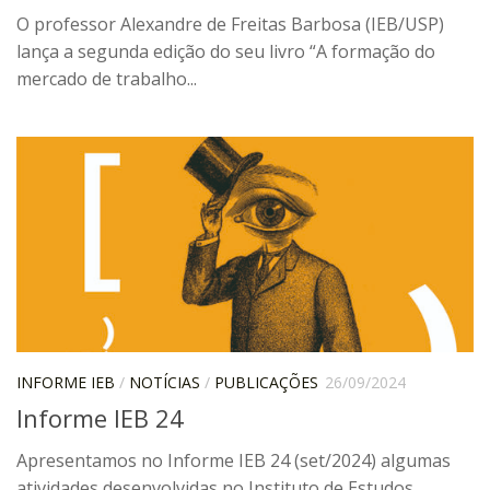
Moraes Silva
O professor Alexandre de Freitas Barbosa (IEB/USP)
Portais
lança a segunda edição do seu livro “A formação do
mercado de trabalho...
Educação em Fronteiras
Portal de Literatura de Cordel
Plataforma Modernismo
Ver – Anita Malfatti
Novos Projetos
Manuel Correia de Andrade
Graduação
Sobre a Graduação
Disciplinas
INFORME IEB
/
NOTÍCIAS
/
PUBLICAÇÕES
26/09/2024
Informe IEB 24
1° semestre
2° semestre
Apresentamos no Informe IEB 24 (set/2024) algumas
atividades desenvolvidas no Instituto de Estudos
Aluno Especial