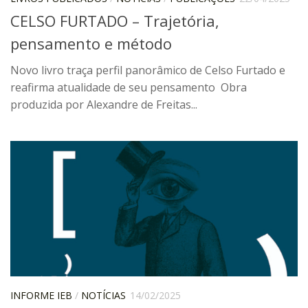
CELSO FURTADO – Trajetória,
Contratos
pensamento e método
PCA
Divisão Administrativa Financeira
Novo livro traça perfil panorâmico de Celso Furtado e
reafirma atualidade de seu pensamento Obra
Sobre
produzida por Alexandre de Freitas...
Divisão de Apoio e Divulgação
Transparência
Acervo
Arquivo
Sobre
Catálogo on-line
Consulta/Normas
Ações e Parcerias
INFORME IEB
/
NOTÍCIAS
14/02/2025
Eventos