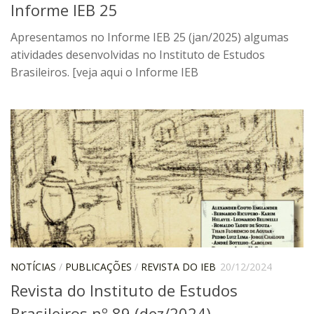
Informe IEB 25
6º CIEAMP
Exposições
Apresentamos no Informe IEB 25 (jan/2025) algumas
atividades desenvolvidas no Instituto de Estudos
Manuel Correia de Andrade – o divulgador
Brasileiros. [veja aqui o Informe IEB
científico
Movimentos Estudantis
Biblioteca
Sobre
Biblioteca Digital
Dedalus
Mecila
Red BAALC
Tutoriais
NOTÍCIAS
/
PUBLICAÇÕES
/
REVISTA DO IEB
20/12/2024
Coleção de Artes Visuais
Revista do Instituto de Estudos
Sobre
Brasileiros nº 89 (dez/2024)