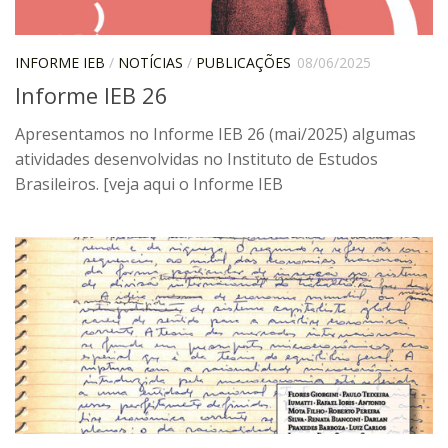
Pós-Doutorado
Pesquisador Colaborador
INFORME IEB
/
NOTÍCIAS
/
PUBLICAÇÕES
08/06/2025
Informe IEB 26
Iniciação Científica
Pré-Iniciação Científica
Apresentamos no Informe IEB 26 (mai/2025) algumas
atividades desenvolvidas no Instituto de Estudos
GIP
Brasileiros. [veja aqui o Informe IEB
Pró-Reitoria de Pesquisa e Inovação
LABIEB
Extensão
Cursos
Criação de Curso
Isenção
Comissões
CAAF