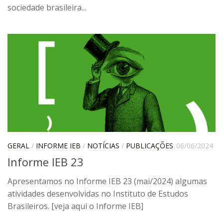
sociedade brasileira...
IEBinário
IEB Minecraft
Hackathon e Edit-a-thon
Xilogoritmo
Slam de Corda
Wikimedia e Wikidata
LABIEB
Sobre o LABIEB
GERAL
/
INFORME IEB
/
NOTÍCIAS
/
PUBLICAÇÕES
06/06/2024
Convenios
Informe IEB 23
Eventos
Apresentamos no Informe IEB 23 (mai/2024) algumas
Núcleos de Atividades
atividades desenvolvidas no Instituto de Estudos
Notícias
Brasileiros. [veja aqui o Informe IEB]
Últimas notícias