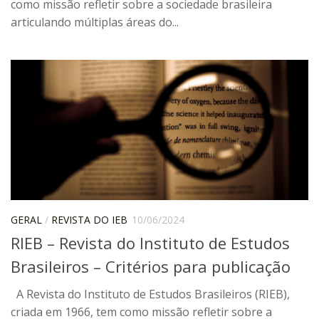
como missão refletir sobre a sociedade brasileira
Orientadores
articulando múltiplas áreas do...
Credenciamento / Recredenciamento de Orientador
Credenciamento / Recredenciamento de Disciplina
Notícias da Pós
Aluno Especial
Dissertações Defendidas
Disciplinas de Pós-Graduação
1° semestre
2° semestre
GERAL
/
REVISTA DO IEB
10/06/2024
Informações aos Alunos
RIEB – Revista do Instituto de Estudos
Brasileiros – Critérios para publicação
Docentes
IEB Virtual
A Revista do Instituto de Estudos Brasileiros (RIEB),
criada em 1966, tem como missão refletir sobre a
Podcast