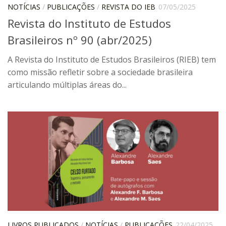
CaC
NOTÍCIAS
/
PUBLICAÇÕES
/
REVISTA DO IEB
07/05/2025
Revista do Instituto de Estudos
CD
Brasileiros nº 90 (abr/2025)
CDH
CEQUALI
A Revista do Instituto de Estudos Brasileiros (RIEB) tem
como missão refletir sobre a sociedade brasileira
CPg
articulando múltiplas áreas do...
CRInt
CSA
Acadêmico
Serviço de Apoio ao Ensino
Concurso Docente
Representação Discente
Licitações e Contratos
Abertas
Encerradas
LIVROS PUBLICADOS
/
NOTÍCIAS
/
PUBLICAÇÕES
22/04/2025