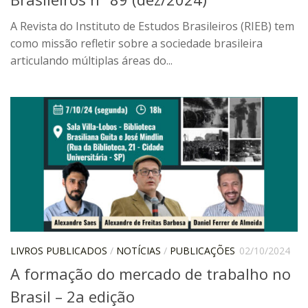
Catálogo on-line
A Revista do Instituto de Estudos Brasileiros (RIEB) tem
Exposições Passadas
como missão refletir sobre a sociedade brasileira
articulando múltiplas áreas do...
Aquisição de Acervo
Educativo
Exposições
Guia do IEB
Reprodução
Extroversão
Projeto Brasil-África
Projeto Brasil Ciência
Dicionários
LIVROS PUBLICADOS
/
NOTÍCIAS
/
PUBLICAÇÕES
02/10/2024
Bluteau
A formação do mercado de trabalho no
Medicina
Brasil – 2a edição