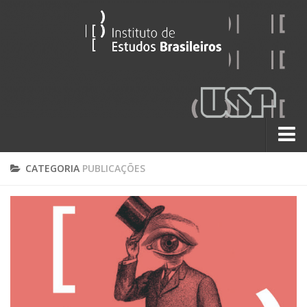
Sobre
CATEGORIA
PUBLICAÇÕES
Contato
A História do IEB
Institucional
60 Anos
Paralelos 22
Pesquisa