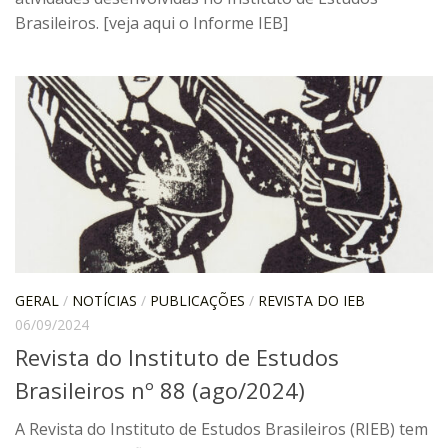
Brasileiros. [veja aqui o Informe IEB]
ProgramaUSP 60+
Pós-Graduação
Sobre a Pós
Ingresso – Processo Seletivo
Formulários – Requerimentos
Regulamentos
PAE
Matrícula
Auxílio Financeiro
GERAL
/
NOTÍCIAS
/
PUBLICAÇÕES
/
REVISTA DO IEB
06/09/2024
Exame de Qualificação
Revista do Instituto de Estudos
Depósito da Dissertação
Brasileiros nº 88 (ago/2024)
Dissertação Corrigida
A Revista do Instituto de Estudos Brasileiros (RIEB) tem
Orientadores / Credenciamentos